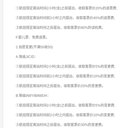
①航班规定离站时间2小时(含)之前提出，收取客票价20%的退票费;
②航班规定离站时间前2小时之内提出，收取客票价40%的退票费;
③航班规定离站时间之后提出，收取客票价80%的误机费。
F.婴儿票：免费退票。
2.自愿变更(不满50收50)
A.等级J/C/D：
①航班规定离站时间2小时(含)之前提出，收取客票价5%的变更费;
②航班规定离站时间前2小时之内提出，收取客票价10%的变更费;
③航班规定离站时间之后提出，收取客票价20%的变更费。
B.等级I/W/Y/B/M/E/H：
①航班规定离站时间2小时(含)之前提出，收取客票价5%的变更费;
②航班规定离站时间前2小时之内提出，收取客票价10%的变更费;
③航班规定离站时间之后提出，收取客票价30%的变更费。