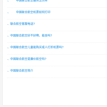
、 中国联合航空服务怎么样
、 中国联合航空机票如何打印
、联合航空客服电话?
、中国联合航空好不好啊，能坐吗?
、中国联合航空儿童能购买成人打折机票吗?
、中国联合航空是廉价航空吗?
、中国联合航空简介