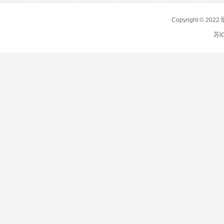
Copyright © 
苏I