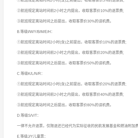
①航班规定离站时间2小时(含)之前提出，收取客票价5%的退票费;
②航班规定离站时间前2小时之内提出，收取客票价10%的退票费;
③航班规定离站时间之后提出，收取客票价30%的误机费。
B.等级I/W/Y/B/M/E/H：
①航班规定离站时间2小时(含)之前提出，收取客票价10%的退票费;
②航班规定离站时间前2小时之内提出，收取客票价20%的退票费;
③航班规定离站时间之后提出，收取客票价50%的误机费。
C.等级K/L/N/R：
①航班规定离站时间2小时(含)之前提出，收取客票价20%的退票费;
②航班规定离站时间前2小时之内提出，收取客票价40%的退票费;
③航班规定离站时间之后提出，收取客票价80%的误机费。
D.等级S/V/T：
一律不允许退票，仅限退还已经代为实际征收的民航发展基金和燃油附加费
E.等级J/Y儿童票：