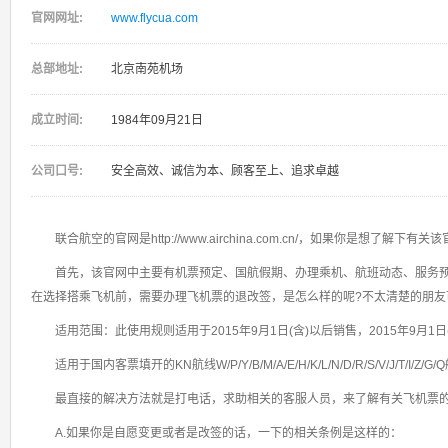
官网网址:
www.flycua.com
总部地址:
北京南苑机场
成立时间:
1984年09月21日
公司口号:
安全高效、诚信为本、顾客至上、追求卓越
联合航空的官网是http://www.airchina.com.cn/，如果你是想了
首先，该官网中主要有机票预定、国航假期、办理乘机、航班动态、服务
在选择搭乘飞机前，需要办理飞机票的退改签，是怎么样的呢?不太清楚的朋友可
适用范围：此使用规则适用于2015年9月1日(含)以后销售，2015年9月1
适用于国内客票填开的KN航线W/P/Y/B/M/A/E/H/K/L/N/D/R/S/V/J/T/I/Z/
最直接的解决方法就是打电话，求助相关的客服人员，来了解有关飞机票的退改签
A.如果你是自愿变更或者是改签的话，一下的相关条例是这样的：