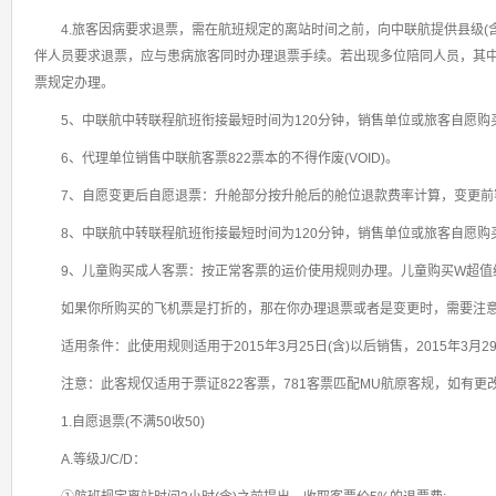
4.旅客因病要求退票，需在航班规定的离站时间之前，向中联航提供县级(
伴人员要求退票，应与患病旅客同时办理退票手续。若出现多位陪同人员，其
票规定办理。
5、中联航中转联程航班衔接最短时间为120分钟，销售单位或旅客自愿购
6、代理单位销售中联航客票822票本的不得作废(VOID)。
7、自愿变更后自愿退票：升舱部分按升舱后的舱位退款费率计算，变更前
8、中联航中转联程航班衔接最短时间为120分钟，销售单位或旅客自愿购
9、儿童购买成人客票：按正常客票的运价使用规则办理。儿童购买W超值
如果你所购买的飞机票是打折的，那在你办理退票或者是变更时，需要注
适用条件：此使用规则适用于2015年3月25日(含)以后销售，2015年3月
注意：此客规仅适用于票证822客票，781客票匹配MU航原客规，如有更
1.自愿退票(不满50收50)
A.等级J/C/D：